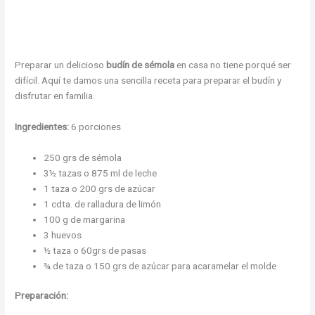
Preparar un delicioso
budín de sémola
en casa no tiene porqué ser
difícil. Aquí te damos una sencilla receta para preparar el budín y
disfrutar en familia.
Ingredientes:
6 porciones
250 grs de sémola
3½ tazas o 875 ml de leche
1 taza o 200 grs de azúcar
1 cdta. de ralladura de limón
100 g de margarina
3 huevos
½ taza o 60grs de pasas
¾ de taza o 150 grs de azúcar para acaramelar el molde
Preparación: