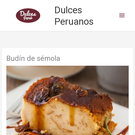
Skip
Dulces
to
Main
content
Peruanos
Men
Budín de sémola