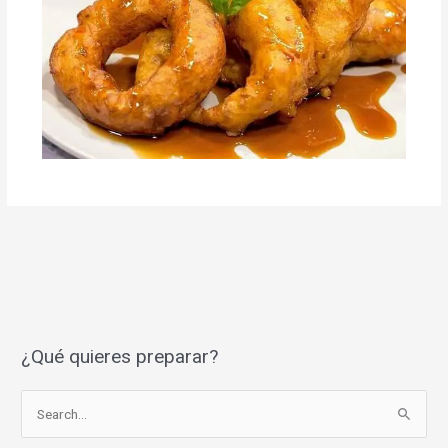
¿Qué quieres preparar?
S
e