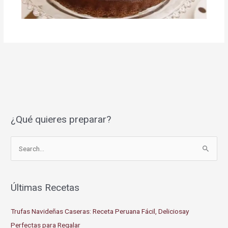
¿Qué quieres preparar?
S
e
a
r
Últimas Recetas
c
Trufas Navideñas Caseras: Receta Peruana Fácil, Deliciosay
h
Perfectas para Regalar
f