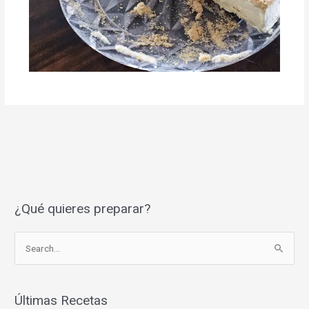
¿Qué quieres preparar?
S
e
a
r
Últimas Recetas