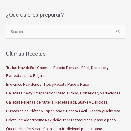
¿Qué quieres preparar?
S
e
a
r
Últimas Recetas
c
Trufas Navideñas Caseras: Receta Peruana Fácil, Deliciosay
h
Perfectas para Regalar
f
o
Brownies Navideños: Tips y Receta Paso a Paso
r
Galletas Chewy: Preparación Paso a Paso, Consejos y Variaciones
:
Galletas Rellenas de Nutella: Receta Fácil, Suave y Deliciosa
Cupcakes de Plátano Esponjosos: Receta Fácil, Casera y Deliciosa
Cóctel de Algarrobina Navideño: receta tradicional paso a paso.
Queque Inglés Navideño: receta tradicional paso a paso