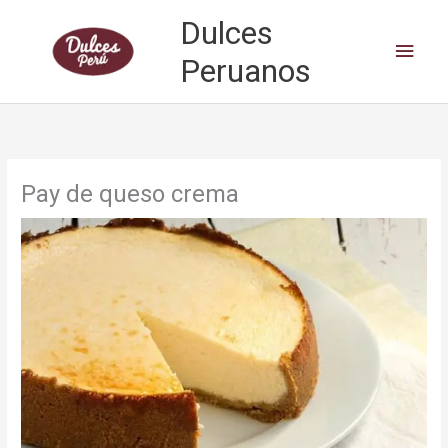
Skip
Dulces
to
Main
content
Peruanos
Men
Pay de queso crema