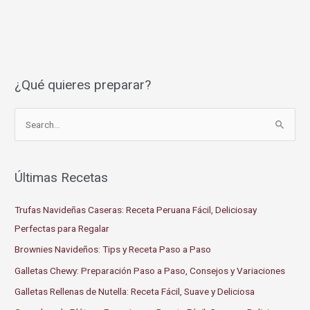
¿Qué quieres preparar?
S
e
a
r
Últimas Recetas
c
Trufas Navideñas Caseras: Receta Peruana Fácil, Deliciosay
h
Perfectas para Regalar
f
o
Brownies Navideños: Tips y Receta Paso a Paso
r
Galletas Chewy: Preparación Paso a Paso, Consejos y Variaciones
:
Galletas Rellenas de Nutella: Receta Fácil, Suave y Deliciosa